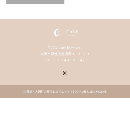
FLOW - total body care -
大阪市浪速区敷津西１−３−２３
０８０−３８４４−０９４０
Instagram
©
難波・大国町の整体＆ダイエット｜FLOW
. All Rights Reserved.